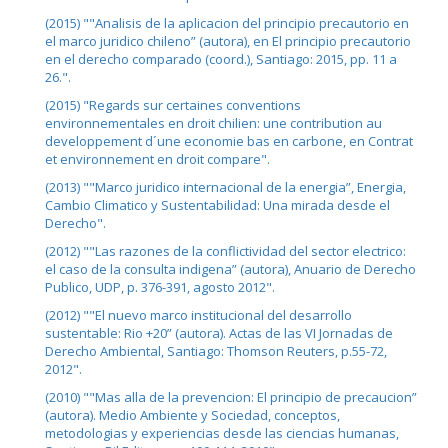
(2015) ""Analisis de la aplicacion del principio precautorio en
el marco juridico chileno” (autora), en El principio precautorio
en el derecho comparado (coord.), Santiago: 2015, pp. 11 a
26.".
(2015) "Regards sur certaines conventions
environnementales en droit chilien: une contribution au
developpement d´une economie bas en carbone, en Contrat
et environnement en droit compare".
(2013) ""Marco juridico internacional de la energia”, Energia,
Cambio Climatico y Sustentabilidad: Una mirada desde el
Derecho".
(2012) ""Las razones de la conflictividad del sector electrico:
el caso de la consulta indigena” (autora), Anuario de Derecho
Publico, UDP, p. 376-391, agosto 2012".
(2012) ""El nuevo marco institucional del desarrollo
sustentable: Rio +20” (autora). Actas de las VI Jornadas de
Derecho Ambiental, Santiago: Thomson Reuters, p.55-72,
2012".
(2010) ""Mas alla de la prevencion: El principio de precaucion”
(autora). Medio Ambiente y Sociedad, conceptos,
metodologias y experiencias desde las ciencias humanas,