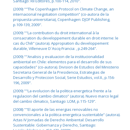
Santiago: Ril Editores, p.100-114, 2010".
(2009) ""The Copenhagen Protocol on Climate Change, an
internacional negotiation competition” (co-autora de la
propuesta universitaria), Copenhagen: DJOF Publishing,
p.109-139, 2009".
(2009) ""La contribution du droit international à la
consacration du developpement durable en droit interne: le
cas du Chili" (autora). Appropiation du developpement
durable, Villeneuve D´Ascq-Francia: , p.249-264".
(2009) ""Analisis y evaluacion de la institucionalidad
ambiental en Chile: elementos para el desarrollo de sus
capacidades” (co-autora). Division de Estudios del Ministerio
Secretaria General de la Presidencia, Estrategias de
Desarrollo y Proteccion Social, Serie Estudios, vol.II., p.156-
196, 2009".
(2009) ""La evolucion de la politica energetica frente a la
regulacion del cambio climatico” (autora). Nuevo marco legal
del cambio climatico, Santiago: LOM, p.115-129".
(2008) ""El aporte de las energias renovables no
convencionales a la politica energetica sustentable” (autora).
Actas IV Jornadas de Derecho Ambiental: Desarrollo
Sustentable: Gobernanza y Derecho, Santiago: