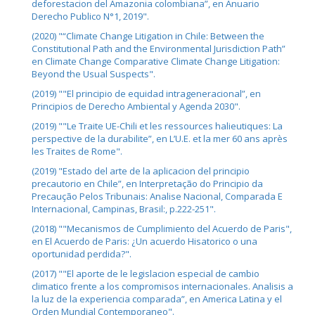
deforestacion del Amazonia colombiana”, en Anuario
Derecho Publico N°1, 2019".
(2020) "“Climate Change Litigation in Chile: Between the
Constitutional Path and the Environmental Jurisdiction Path”
en Climate Change Comparative Climate Change Litigation:
Beyond the Usual Suspects".
(2019) ""El principio de equidad intrageneracional”, en
Principios de Derecho Ambiental y Agenda 2030".
(2019) ""Le Traite UE-Chili et les ressources halieutiques: La
perspective de la durabilite”, en L’U.E. et la mer 60 ans après
les Traites de Rome".
(2019) "Estado del arte de la aplicacion del principio
precautorio en Chile”, en Interpretação do Principio da
Precaução Pelos Tribunais: Analise Nacional, Comparada E
Internacional, Campinas, Brasil:, p.222-251".
(2018) ""Mecanismos de Cumplimiento del Acuerdo de Paris",
en El Acuerdo de Paris: ¿Un acuerdo Hisatorico o una
oportunidad perdida?".
(2017) ""El aporte de le legislacion especial de cambio
climatico frente a los compromisos internacionales. Analisis a
la luz de la experiencia comparada”, en America Latina y el
Orden Mundial Contemporaneo".